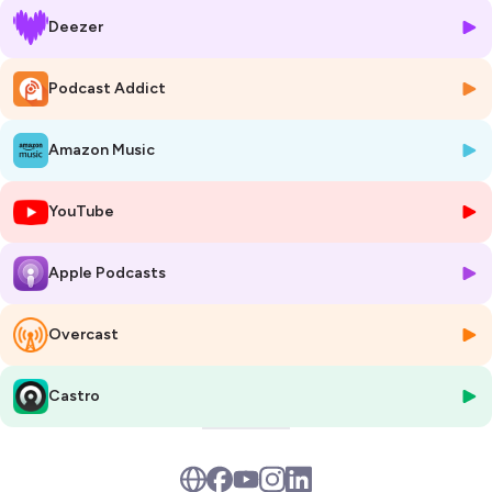
Deezer
Hébergé par Ausha. Visitez
ausha.co/politique-de-confidentialite
pour plus d'informations.
Podcast Addict
Amazon Music
YouTube
Apple Podcasts
Overcast
Castro