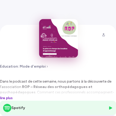
Education: Mode d'emploi
Dans le podcast de cette semaine, nous partons à la découverte de
l’association
ROP – Réseau des orthopédagogues et
psychopédagogues
. Comment ces professionnels accompagnent-
ils les enfants porteurs de troubles d’apprentissage ? Quels repères,
lire plus
outils et stratégies peuvent aider parents et enseignants à mieux
Spotify
comprendre les besoins des jeunes et à soutenir leurs apprentissages
au quotidien ? Si le sujet suscite ta curiosité, rejoins nous pour ce