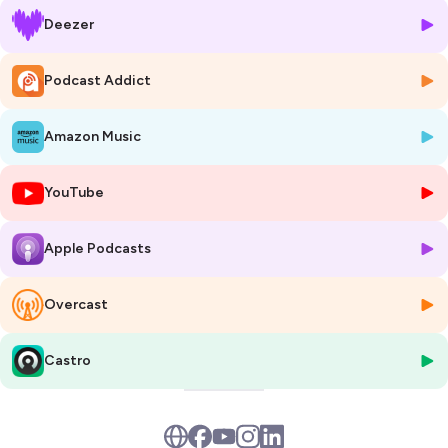
nouvel épisode. Bonne écoute !
Deezer
Hébergé par Ausha. Visitez
ausha.co/politique-de-confidentialite
pour plus d'informations.
Podcast Addict
Amazon Music
YouTube
Apple Podcasts
Overcast
Castro