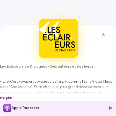
Les Éclaireurs de Dialogues - Des auteurs et des livres
« Lire, c’est voyager ; voyager, c’est lire. », comme l’écrit Victor Hugo
dans "Choses vues". Et en effet, quel plus grand dépaysement que
celui que nous procure la littérature, en nous faisant entrer dans
l’intimité et embrasser des destins de personnages parfois si
lire plus
différents de nous ? Le livre est aussi un formidable outil de
Apple Podcasts
découverte d’autres cultures et d’autres paysages, et c’est
exactement ce que nous vous proposons dans cet épisode. 7