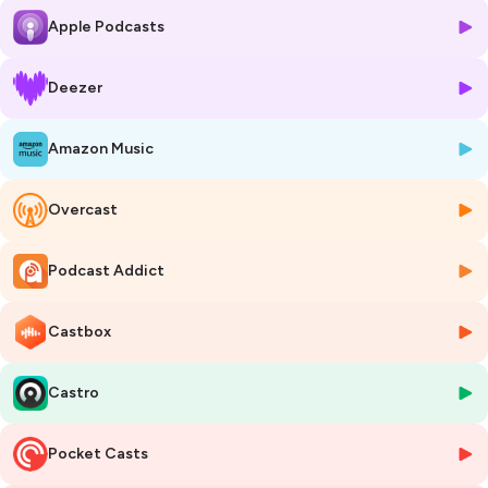
Apple Podcasts
Et le second vous permettra de réaliser un rhum planteur de grande
qualité, simplement.
Deezer
Cheers, et bonnes vacances !
Amazon Music
Pour découvrir Le Quatrième Tiers
🫶 c'est par
ici
Overcast
🍸 Et son adresse 🍸
10, Rue Roucher 34 000 Montpellier
Du Mardi au Samedi de 19h à 1h
Podcast Addict
🍇 Si vous souhaitez en apprendre plus sur l’univers des vins, des
Castbox
spiritueux, rejoignez-nous sur Speakeasy : www.pleasespeakeasy.fr 🍇
Castro
🔥 Donnez un peu de force au podcast. En 30 secondes (et
gratuitement).
1. Abonnez-vous pour ne rien louper 🔔
Pocket Casts
2. Laissez un avis + 5 étoiles (⭐⭐⭐⭐⭐) sur la page
Apple