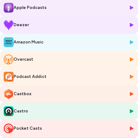
Apple Podcasts
Chaque semaine, on part à la rencontre de celles et ceux qui imaginent
ce que nous buvons. On parlera histoire, savoir-faire, terroir, création
ou encore passion pour en apprendre plus sur ce qui se trouve au
Deezer
fond de notre verre. 🥃
Amazon Music
Deux formats vous accompagneront tout au long de cette
exploration :
- Un format long, centré sur une rencontre et pensé comme une
Overcast
immersion dans l’univers d’une marque ou d’une distillerie.
- Un format court, imaginé pour vous faire découvrir un produit en
particulier. Une dégustation imagée, sous la forme d’un portrait
Podcast Addict
chinois.
Castbox
Et toujours une promesse : celle de vous faire voyager, chaque
semaine, au coeur de l’univers qui a donné naissance ces produits
d’exception.
Castro
En route !
Pocket Casts