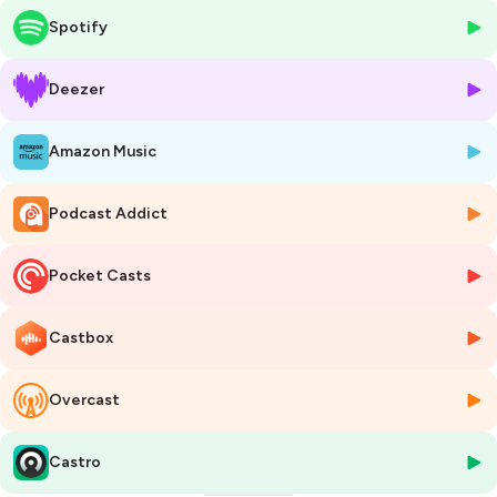
autisme, en fonction des besoins de chacun, sur différents pans de la
Spotify
vie, travail, logement, vie citoyenne, loisirs…
Sandra nous fait réfléchir sur la différence, et surtout ce qu’il est
Deezer
possible de co-construire entre les entreprises, les entrepreneurs et le
secteur associatif afin de pouvoir faire de l’inclusion une réalité. À
Amazon Music
travers plusieurs leviers, d’abord celui de la rencontre et de la
connaissance réciproque, mais également des leviers comme le
mécénat de compétences ou en nature ainsi que la taxe
Podcast Addict
d’apprentissage.
Sandra est une professionnelle passionnée et investie qui nous donne
Pocket Casts
envie de mieux comprendre le secteur du handicap et surtout de co-
construire au profit de l’inclusion et de l’insertion des personnes en
Castbox
situation de handicap.
Le site de la Fondation des Amis de l'Atelier :
https://www.fondation-
Overcast
amisdelatelier.org
|
Pour suivre la Fondation sur les réseaux sociaux :
https://www.facebook.com/fondationdesamisdelatelier
|
Castro
https://www.instagram.com/fondationdesamisdelatelier
|