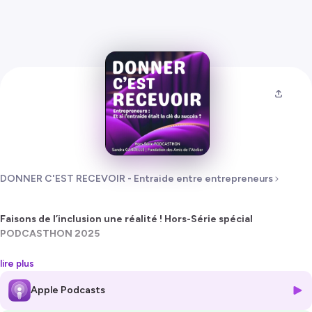
DONNER C'EST RECEVOIR - Entraide entre entrepreneurs
Faisons de l’inclusion une réalité ! Hors-Série spécial
PODCASTHON 2025
Sandra GARDELLE est directrice de la communication et de la collecte
lire plus
de la Fondation des Amis de l’Atelier.
Apple Podcasts
Cette Fondation accompagne, depuis plus de 60 ans, 4000
personnes en situation de handicap mental psychique et avec