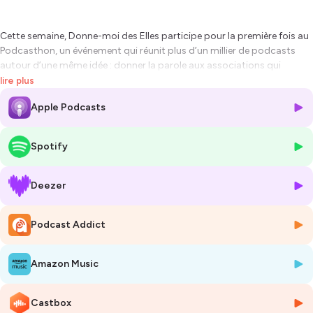
Cette semaine,
Donne-moi des Elles
participe pour la première fois au
Podcasthon, un événement qui réunit plus d’un millier de podcasts
autour d’une même idée : donner la parole aux associations qui
changent le monde.
lire plus
Et à cette occasion, nous recevons Viviane Wansart, comédienne,
Apple Podcasts
metteuse en scène et fondatrice de l’Atelier Côté Cour, un espace où le
théâtre devient un outil d’émancipation pour celles et ceux que la vie a
bousculé·es.
Spotify
Avec elle, on évoque l’art comme espace de liberté, son engagement
auprès des personnes en situation de fragilité, mais aussi bien sûr
Jean Dominique, une poétesse belge méconnue qu’elle a contribué à
Deezer
sortir de l’oubli.
Rendez-vous dès maintenant sur votre appli de podcast pour écouter
Podcast Addict
cet épisode spécial !
Et si vous voulez soutenir
Atelier Côté Cour
, retrouvez toutes les infos
sur le site du Podcasthon.
Amazon Music
Hébergé par Ausha. Visitez
ausha.co/politique-de-confidentialite
pour plus d'informations.
Castbox