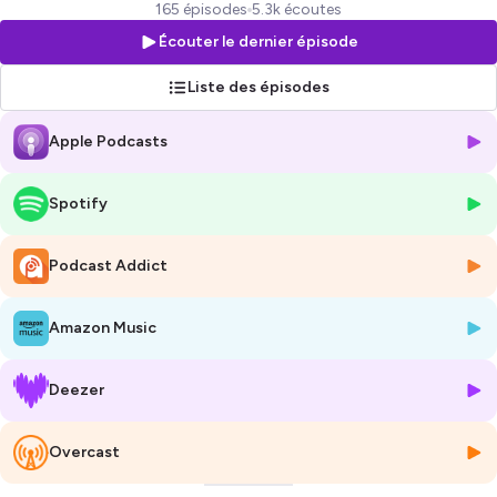
automatique et vous avez mis vos rêves d’enfant aux oubliettes ?
165 épisodes
5.3k écoutes
Vous avez besoin de remettre de la clarté dans votre vie, de retrouver
Écouter le dernier épisode
votre confiance en vous, de vous libérer du regard de l’autre afin de
reprendre les rênes de votre vie ? Vous êtes au bon endroit !
Liste des épisodes
Chaque mardi, Ann Sylvie, entrepreneuse multifacettes depuis plus de
Apple Podcasts
22 ans, fondatrice du Sommet Âmes d’Entrepreneuses vous partage
des réflexions puissantes ainsi que des clés concrètes et des
interviews inspirantes pour transformer durablement votre vie et vous
Spotify
permettre vous aussi de devenir ARTISTE de votre vie !
👥 À qui s'adresse ce podcast ?
Podcast Addict
Vous êtes en plein questionnement sur votre parcours de vie ?
Vous avez vécu des fractures de vie (séparation, divorce,
Amazon Music
maladie, deuil, licenciement, dépôt de bilan) ?
Vous êtes à la croisée des chemins et ne savez pas comment
continuer votre route pour retrouver du sens ?
Deezer
Deviens ARTISTE de votre vie est pour vous !
💡 Ce que vous allez apprendre :
Overcast
Comment retrouver et booster votre confiance