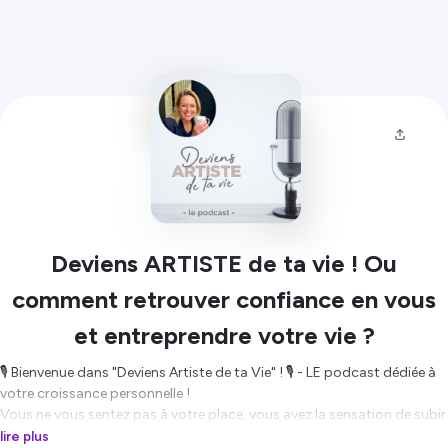
Deviens ARTISTE de ta vie ! Ou
comment retrouver confiance en vous
et entreprendre votre vie ?
🎙️ Bienvenue dans "Deviens Artiste de ta Vie" ! 🎙️ - LE podcast dédiée à
votre croissance personnelle !
Vous ne vous sentez pas à votre place, vous avez la sensation de subir
votre vie, vous manquez de sens, vous fonctionnez en mode pilote
lire plus