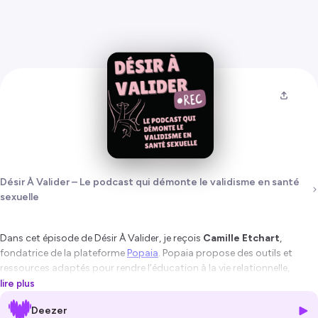
Désir À Valider – Le podcast qui démonte le validisme en santé
sexuelle
Dans cet épisode de Désir À Valider, je reçois
Camille Etchart
,
fondatrice de la plateforme
Popaia
. Popaia propose des outils et
ressources adaptés pour rendre l’éducation à la vie relationnelle,
affective et sexuelle plus accessible à toutes et à tous, y compris aux
lire plus
personnes en situation de handicap.
Deezer
Ensemble, nous revenons sur son parcours, la genèse de Popaia, les