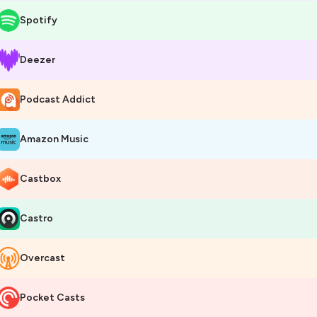
Spotify
Deezer
Podcast Addict
Amazon Music
Castbox
Castro
Overcast
Pocket Casts