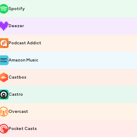
Spotify
Deezer
Podcast Addict
Amazon Music
Castbox
Castro
Overcast
Pocket Casts