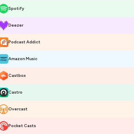
Spotify
Deezer
Podcast Addict
Amazon Music
Castbox
Castro
Overcast
Pocket Casts