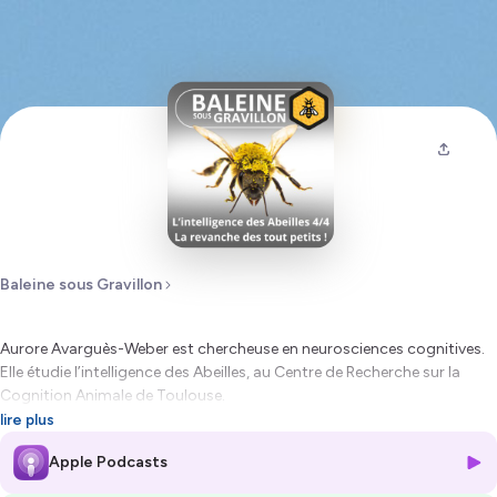
Baleine sous Gravillon
Aurore Avarguès-Weber est chercheuse en neurosciences cognitives.
Elle étudie l’intelligence des Abeilles, au Centre de Recherche sur la
Cognition Animale de Toulouse.
lire plus
Ces insectes peuvent apprendre et compter, et même de débattre
Apple Podcasts
entre elles ! Elles sont capables de compter jusqu’à 5, comme
beaucoup d’animaux bien plus gros et complexes. Les abeilles