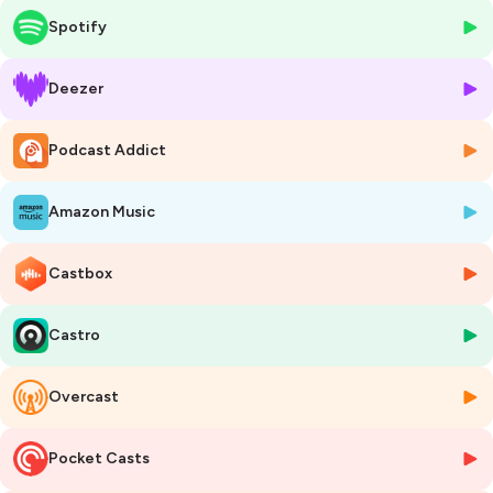
moins de neurones que le nôtre. Malgré cela, ces insectes sont
Spotify
capables de faire des additions et des soustractions, de quelques
chiffres jusqu'à 5.
Deezer
Et Aurore n’en est qu’à l’aube de ses découvertes. De plus en plus de
chercheurs étudient les différentes facettes de l’intelligence animale,
Podcast Addict
plus seulement celle des Singes, des Dauphins ou de Chiens, mais celle
des poissons, des bactéries ou des arbres.
Amazon Music
Dans ce premier chapitre, nous allons d’abord rappeler des notions de
base, sur l’organisation de la ruche et leur reproduction.
Castbox
Photo :
©Pierre Escoubas
______
Castro
BSG vous propose d’autres épisodes sur les Abeilles :
http://bit.ly/alveole_abeille_BSG
Overcast
… mais aussi sur les insectes :
http://bit.ly/insectes1_BSG
et sur les araignées :
Pocket Casts
https://bit.ly/araignees1_bases1_BSG