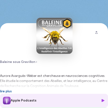
Baleine sous Gravillon
Aurore Avarguès-Weber est chercheuse en neurosciences cognitives.
Elle étudie le comportement des Abeilles, et leur intelligence, au Centre
de Recherche sur la Cognition Animale de Toulouse.
lire plus
Dans ses travaux, Aurore est allée de surprise en surprise : les Abeilles
Apple Podcasts
peuvent apprendre, compter, et même débattre entre elles ! Le
cerveau des Abeilles est une tête d’épingle qui contient 100 000 fois