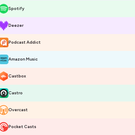
Spotify
Deezer
Podcast Addict
Amazon Music
Castbox
Castro
Overcast
Pocket Casts