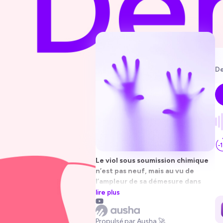
De
Le viol sous soumission chimique
n’est pas neuf, mais au vu de
l’ampleur de sa démesure dans
tous les milieux … il se heurte à un
lire plus
refus d'impunité sans précédent.
Face aux réticences et aux dénis,
Propulsé par Ausha 🚀