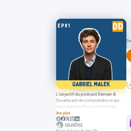
De
L’objectif du podcast Demain &
Durable est de comprendre ce qui
nous entoure. Pour concevoir les
enjeux de ce siècle, il est important de
lire plus
passer par une “déconstruction” du
monde dans lequel nous vivons et de