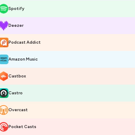
Spotify
Deezer
Podcast Addict
Amazon Music
Castbox
Castro
Overcast
Pocket Casts