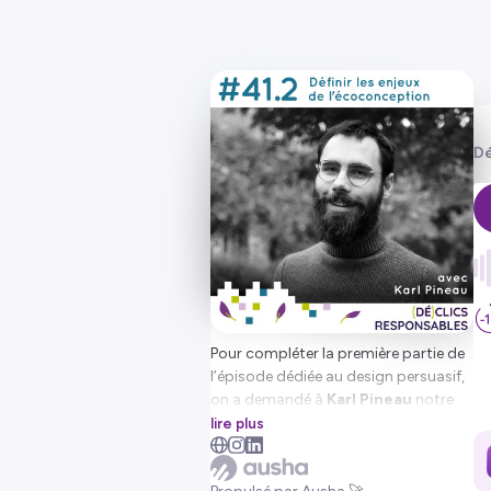
Dé
Pour compléter la première partie de
l’épisode dédiée au design persuasif,
on a demandé à
Karl Pineau
notre
invité - chercheur en sciences de
lire plus
l’information et de la communication
à l’école de design Nantes Atlantique,