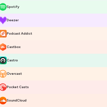
Spotify
Deezer
Podcast Addict
Castbox
Castro
Overcast
Pocket Casts
SoundCloud