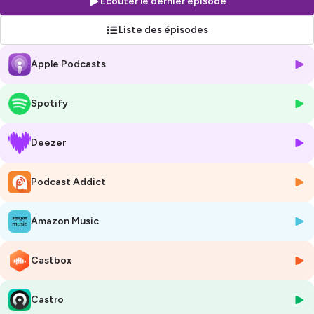
Écouter le dernier épisode
Hébergé par Ausha. Visitez
ausha.co/politique-de-confidentialite
pour plus d'informations.
Liste des épisodes
Apple Podcasts
Spotify
Deezer
Podcast Addict
Amazon Music
Castbox
Castro