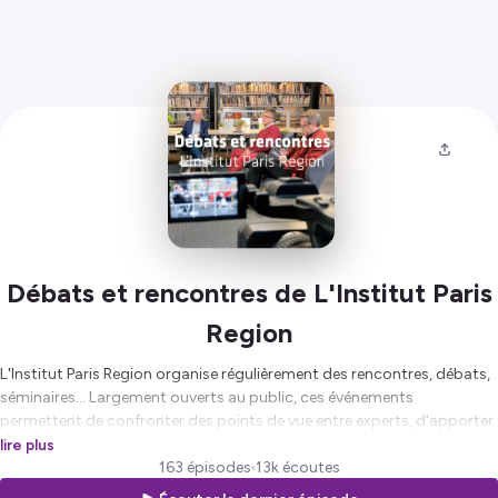
Débats et rencontres de L'Institut Paris
Region
L'Institut Paris Region organise régulièrement des rencontres, débats,
séminaires... Largement ouverts au public, ces événements
permettent de confronter des points de vue entre experts, d'apporter
des éclairages sur des questions de société, de donner la parole à des
lire plus
chercheurs, décideurs ou professionnels.
163 épisodes
13k écoutes