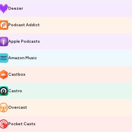
Deezer
Podcast Addict
Apple Podcasts
Amazon Music
Castbox
Castro
Overcast
Pocket Casts