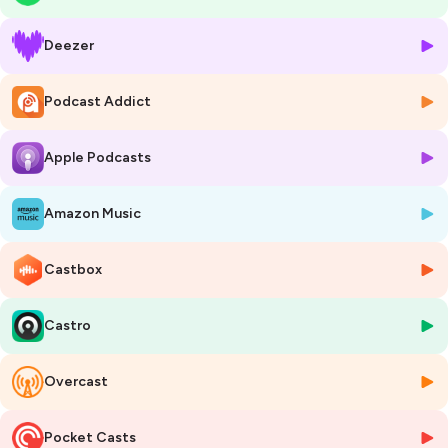
effacement.
Chaque trimestre : une consigne.
Deezer
Chaque trimestre : un renoncement culturel imposé aux élèves issus
de la diversité.
Le prénom. L’accent. Le repas du midi. Jusqu’à ce que l'identité
Podcast Addict
disparaisse.
Et puis un jour… un élève manque à l’appel. Définitivement.
Apple Podcasts
Cet épisode de
Dans l’Ombre des Légendes
explore une fiction noire et
clinique inspirée de faits sociaux bien réels :
le racisme systémique
dans l’éducation
, l’intégration forcée, les discriminations invisibles.
Amazon Music
Un podcast qui mêle true crime, horreur sociale et critique
institutionnelle / racisme.
Comme si Jordan Peele s’emparait d’un fait divers français.
Castbox
Comme si Stephen King décortiquait les démons républicains.
Comme si Serial s’installait dans une salle des profs.
Castro
L’horreur n’est pas un monstre dans le placard.
C’est un formulaire à signer.
Un silence complice.
Overcast
Un règlement scolaire aux airs d’incantation.
🎧
Écoute maintenant ce récit fictionnel dérangeant et réaliste.
💬
Si cet épisode t’a fait réfléchir sur le racisme, partage-le ou
Pocket Casts