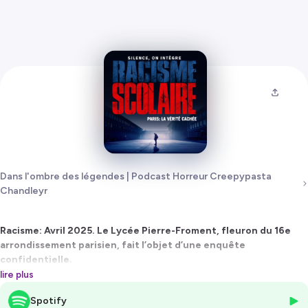
Dans l'ombre des légendes | Podcast Horreur Creepypasta
Chandleyr
Racisme: Avril 2025. Le Lycée Pierre-Froment, fleuron du 16e
arrondissement parisien, fait l’objet d’une enquête
confidentielle.
Derrière son image d’excellence républicaine, un système souterrain
lire plus
opère.
Spotify
Un programme officieux. Une méthode d’intégration par