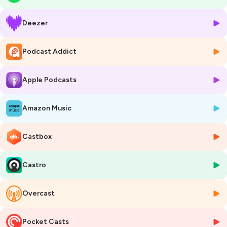
En 2025, l’annonce de sa réouverture cache une vérité indicible. Elias
Vann, historien banni et obsédé par les structures carcérales,
Deezer
découvre une crypte oubliée : AL-13. Une salle construite autour d’un
autel fait de côtes humaines, dédiée à
Obsedam
, une divinité de chair
née de la souffrance.
Podcast Addict
Ce
podcast horreur 2025
explore le lien entre mémoire, chair et
Apple Podcasts
damnation. Une
prison hantée
, des
rituels interdits
, une
fusion
corporelle
, et un héritier involontaire : Elias. Jusqu'où iriez-vous pour
découvrir la vérité ?
Amazon Music
Préparez-vous à écouter une
creepypasta audio
qui dépasse la
simple peur — vous en sortirez transformé.
Obsedam vous attend.
Castbox
Vous pouvez me retrouver sur :
Castro
💻 Podcast :
smartlink.ausha.co/danslombresdeslegendes
📨 Mail :
chandleyr@danslombredeslegendes.fr
Overcast
📨 Newsletter :
https://podcast.ausha.co/danslombresdeslegendes?
s=1
Pocket Casts