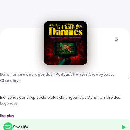
Dans l'ombre des légendes | Podcast Horreur Creepypasta
Chandleyr
Bienvenue dans l’épisode le plus dérangeant de
Dans l’Ombre des
Légendes
.
AL-13 – La Chair des Damnés
vous plonge au cœur d’Alcatraz, non
lire plus
pas comme une simple prison, mais comme une entité vivante.
Spotify