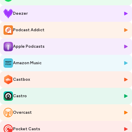
Dans cet épisode du
podcast horreur français Dans l’Ombre des
Légendes
, Chandleyr explore une
légende urbaine paris
liée au
Deezer
métro, là où la fatigue, l’isolement et l’obscurité transforment un
simple trajet en cauchemar. Vous vous assoupissez quelques
secondes… et à votre réveil, la rame est immobilisée dans une station
Podcast Addict
inconnue. Pas de nom. Pas de sortie. Pas de bruit. Seulement des
symboles tracés sur les murs et une présence qui semble attendre.
Apple Podcasts
Ce
podcast horreur narratif
mêle
légende urbaine
,
creepypasta
français
et horreur souterraine. À travers faux témoignages, rumeurs
de la RATP et récits d’usagers, l’épisode construit une vision
Amazon Music
cauchemardesque du métro parisien, loin des quais éclairés et des
plans officiels. Ici, le réseau devient un labyrinthe vivant, et certaines
lignes semblent mener ailleurs que là où elles sont censées aller.
Castbox
À la croisée du
podcast légendes urbaines françaises
, du
podcast
horreur immersif
et de l’horreur psychologique, cette
légende
Castro
urbaine parisienne
interroge notre rapport aux transports
quotidiens et à ces moments de faiblesse où l’on baisse la garde. La
fatigue devient une faille. Le sommeil, une invitation. Et certaines
Overcast
entités ne se manifestent que lorsque l’esprit décroche.
Si vous aimez les
podcasts horreur français
, les histoires de métro
hanté, les récits urbains sombres et les
histoires vraies qui font
Pocket Casts