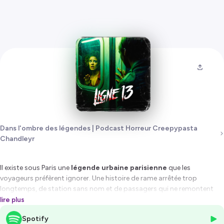
Dans l'ombre des légendes | Podcast Horreur Creepypasta
Chandleyr
Il existe sous Paris une
légende urbaine parisienne
que les
voyageurs préfèrent ignorer. Une histoire de rame arrêtée trop
longtemps, de station sans nom et de passagers qui ne remontent
jamais à la surface. Cette
légende urbaine paris
circule depuis des
lire plus
années, transmise par des témoignages fragmentés, des rumeurs de
Spotify
couloirs et des récits murmurés tard dans la nuit.