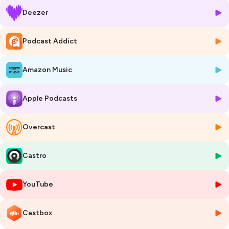
classique, et partage sa conviction : acheter les marques de Sodiaal,
Deezer
c’est bien plus qu’un acte d’achat, c’est un acte militant.
Avec un collectif de + de 14 000 éleveurs, 9 000 salariés et des
marques emblématiques comme Candia, Yoplait ou Entremont,
Podcast Addict
Antoine Collette rappelle les défis majeurs qui attendent la filière :
assurer la transmission des exploitations, relever le défi climatique et
Amazon Music
maintenir une production laitière française pérenne et rémunératrice.
Il évoque également la responsabilité collective – producteurs,
Apple Podcasts
consommateurs, distributeurs – dans le financement de cette
transition, et le rôle clé que peut jouer chaque geste d’achat pour
soutenir une agriculture durable et équitable.
Overcast
En fil rouge de cette conversation : un appel à défendre le lait français,
à faire connaître le modèle coopératif et à porter ensemble, un
Castro
système plus humain, plus résilient et plus vertueux.
YouTube
0:00:00
– Introduction et présentation de l'invité
0:01:70
– Parcours d’Antoine Collette
0:02:132
– Différences entre les groupes multinationaux et le modèle
Castbox
coopératif