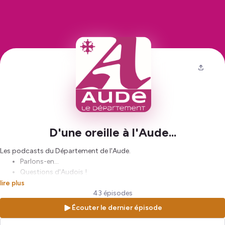
D'une oreille à l'Aude...
Les podcasts du Département de l'Aude.
Parlons-en...
Questions d'Audois !
Chroniques #audeMAG
lire plus
Retrouvez vos rendez-vous avec nos experts autour de thématiques
43 épisodes
sociétales, de sujets d'actualité, de questions que vous nous posez...
Écouter le dernier épisode
On s'y attarde et on y répond sans détour !