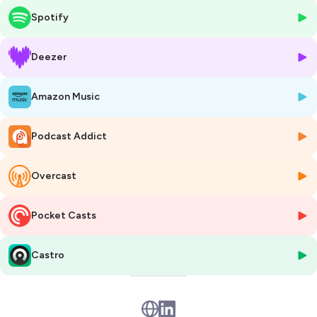
quitter le management hiérarchique pour un rôle d'influence et de
Spotify
construction produit. Non pas un recul, mais ce qu'il appelle un
changement de perspective.
Deezer
On parle de complémentarité en équipe, de ce que chacun voit
quand on lui demande de dessiner un carré
, et de pourquoi les
Amazon Music
équipes qui ne prennent pas le temps de se coordonner finissent par
ramer dans des directions opposées.
Christophe raconte aussi comment une demi-journée investie avec six
Podcast Addict
managers a suffi à fluidifier un retour post-Covid là où d'autres
équipes ont lutté pendant des semaines.
Un épisode sur l'écoute, la complémentarité et le courage de choisir
Overcast
son propre chemin.
Pocket Casts
Pour les aficionados des talents,
voici le Top 5 de Christophe :
Individualisation, Relator, Positivity, Strategic, Futuristic.
Castro
Culture Talents
est un podcast proposé par Le Labo des Talents.
Animation : Florence Hardy
Réalisation : César Defoort | Natif.