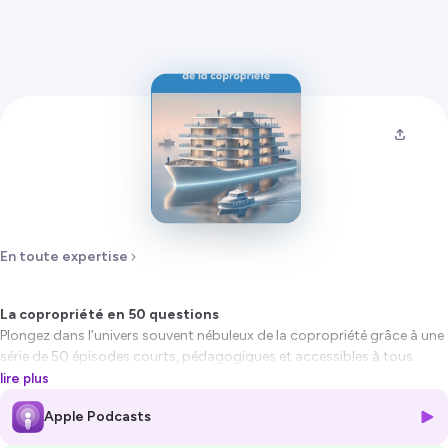
En toute expertise
La copropriété en 50 questions
Plongez dans l’univers souvent nébuleux de la copropriété grâce à une
série de 50 épisodes courts, pédagogiques et accessibles à tous.
Chaque épisode répond à une question pratique issue du guide « La
lire plus
copropriété expliquée simplement », pour aider propriétaires, syndics,
Apple Podcasts
copropriétaires ou curieux à mieux comprendre leurs droits, devoirs et
marges de manœuvre.