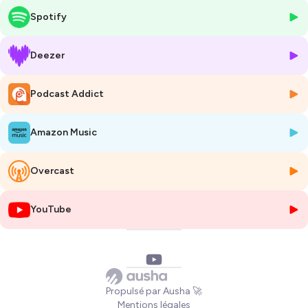
Un ton clair, des exemples concrets, une touche d’humour, et surtout
Spotify
une volonté de transmettre, issue de l’expérience terrain d’une experte
judiciaire.
Deezer
Hébergé par Ausha. Visitez
ausha.co/politique-de-confidentialite
pour plus d'informations.
Podcast Addict
Amazon Music
Overcast
YouTube
Propulsé par Ausha 🚀
Mentions légales