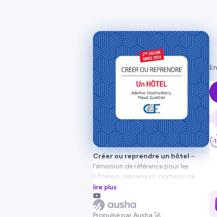
En
Créer ou reprendre un hôtel
–
l’émission de référence pour les
hôteliers, repreneurs, porteurs de
projets, conseillers, étudiants et
lire plus
investisseurs.
Issu du livre du même nom, chaque
Propulsé par Ausha 🚀