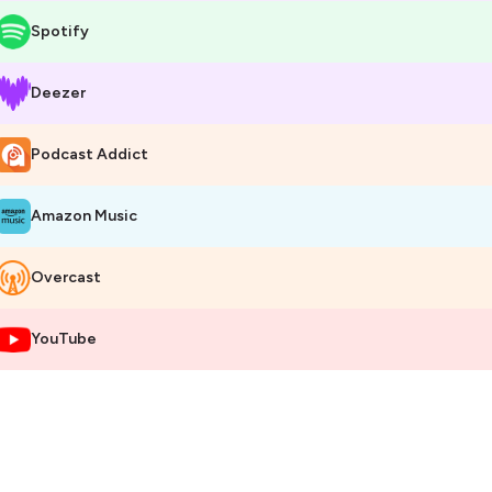
Spotify
Deezer
Podcast Addict
Amazon Music
Overcast
YouTube