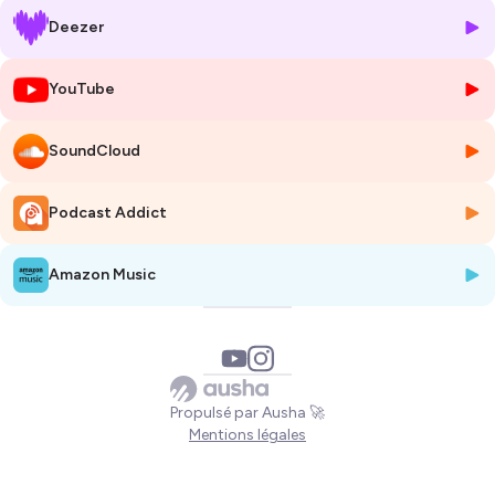
qu'il retrouve néanmoins lorsqu'il voyage ; des
relations trop
Deezer
codifiées
et des peurs associées.
Il m'a partagé son
amour pour les Etats-Unis
, le pays du "tout est
YouTube
possible", où sa
créativité
s'exprime sans limites et où les
rencontres
lui paraissent faciles. Mais également des
couleurs
des
SoundCloud
paysages et des lieux qui nourrissent son regard et son imaginaire... le
sel de la vie !
Podcast Addict
De
nature "turbulente"
, le cadre et la morale sont des éléments qui
ont quelque peu brouillé sa communication, par
peur de la réaction
des autres
... Cela nous a emmenés sur la communication et la
Amazon Music
compréhension en relation, deux paramètres très importants pour
dépasser la surface et plonger dans la profondeur de l'autre.
Un épisode à son image, qui nous fait voyager, dans les pays et dans
l'imaginaire, sur fond de couleur orange caramel...
Propulsé par Ausha 🚀
Bonne écoute !
Mentions légales
Pour retrouver Pierre, c'est par ici :
Instagram
-
YouTube