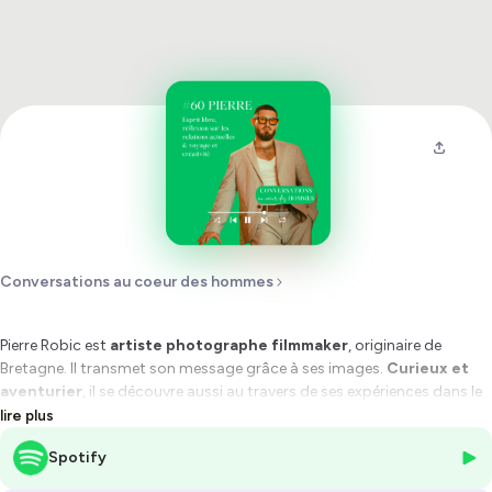
Conversations au coeur des hommes
Pierre Robic est
artiste photographe filmmaker
, originaire de
Bretagne. Il transmet son message grâce à ses images.
Curieux et
aventurier
, il se découvre aussi au travers de ses expériences dans le
monde.
lire plus
Spotify
Nous avons parlé des différences générationnelles ; de la
perte de
connexion au corps
et du manque de spontanéité, deux éléments