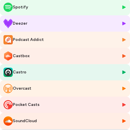
Pagans
, réalisée par Louis Zédé et Lucas Léonard de
Beaub FM
et
Spotify
Xavier Le Boursicaud de la
Ferarock
.
Entretiens avec :
Deezer
Jean-Yves Pineau (co-fondateur et directeur de l’association
Podcast Addict
nationale Les Localos), Caroline Dufau (musicienne, chanteuse et
membre du groupe Cocanha), Lisa Wolf (factrice d'instrument),
Jérémy Couraut (musicien, fondateur et leader de Djé Balèti), Lutxi
Castbox
Achiary (chanteuse, musicienne, membre d’Hart Brut et de Pirèna
Immatèria), Anaïs Vaillant (Anthropologue et musicienne et autrice de
la série radiophonique « À l’oreille des montagnes ») Ricet Gallet
Castro
(Chargé de la direction stratégique et politique du CRMTL), Gildas
Sergent (danseur et chorégraphe), Charles Quimbert (chanteur,
Overcast
musicien, ex-Dastum et Bretagne Culture Diversité), Maël Lucas
(cofondateur du Laboratoire de transition vers les droits culturels),
Steven Vandersaspoilden (directeur de Muziekmozaik en Belgique et
Pocket Casts
représentant de Flanders / European Folk Network), Maël Hougron
(directeur du Nouveau Pavillon), Olivier Durif (fondateur du CRMTL et
premier salarié de la FAMT puis président de la FAMDT pendant 10
SoundCloud
années), Philiippe Krümm (journaliste et chargé de mission pour les