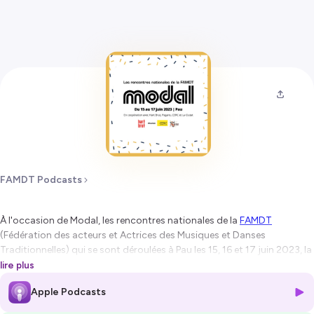
FAMDT Podcasts
À l'occasion de Modal, les rencontres nationales de la
FAMDT
(Fédération des acteurs et Actrices des Musiques et Danses
Traditionnelles) qui se sont déroulées à Pau les 15, 16 et 17 juin 2023, la
Ferarock
(Fédération des Radios Associatives Musiques Actuelles)
lire plus
était présente pour un plateau spécial avec de nombreux·euses
Apple Podcasts
invité·e·s.
Une émission en partenariat avec la
Ferarock
,
Hart Brut
,
CERC
, et