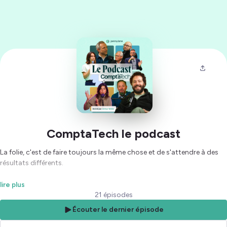
ComptaTech le podcast
La folie, c'est de faire toujours la même chose et de s'attendre à des
résultats différents.
Avec ComptaTech, nous vous proposons des rencontres et des
lire plus
conversations pour imaginer et transformer le monde de la
21 épisodes
comptabilité. Propulsé par Pennylane, ComptaTech était un
Écouter le dernier épisode
événement annuel dédié à l'innovation et la technologie dans la
comptabilité. Désormais c'est aussi un média dont un podcast.