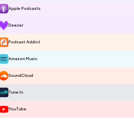
Apple Podcasts
Deezer
Podcast Addict
Amazon Music
SoundCloud
Tune In
YouTube