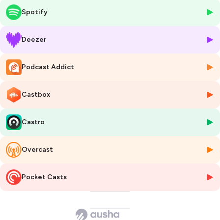
Spotify
Deezer
Podcast Addict
Castbox
Castro
Overcast
Pocket Casts