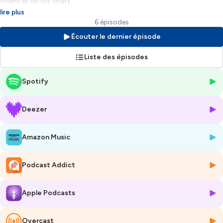
chiens et de vos chats.
lire plus
santé animale • santé des chiens et des chats • bien-être des animaux
6 épisodes
• bien-être du chat • bien-être du chien • nutrition des chiens et des
Écouter le dernier épisode
chats • alimentation des animaux • alimentation des chiens •
alimentation des chats • conseils santé • conseils vétérinaires
Liste des épisodes
Hébergé par Ausha. Visitez
ausha.co/politique-de-confidentialite
Spotify
pour plus d'informations.
Deezer
Amazon Music
Podcast Addict
Apple Podcasts
Overcast