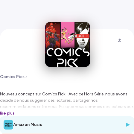
Comics Pick
Nouveau concept sur Comics Pick ! Avec ce Hors Série, nous avons
décidé de nous suggérer des lectures, partager nos
recommandations entre nous. Puisque nous sommes des lecteurs aux
profils et aux goûts bien différents (mais ouverts d'esprit), il nous a
lire plus
semblé plus qu'évident que nous pouvions nous proposer des
Amazon Music
lectures nous sortant de notre zone de confort.