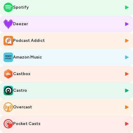
de choc. Le compagnon de la victime, dont on ne parle pas ou peu, a
Spotify
quant à lui été abandonné sur place et ne bénéficie d’aucun soutien
des autorités, comme dans la plupart des cas, comme dans le cas de
Rowan le petit Frère de Morgan, tué alors qu’ils étaient tous deux
Deezer
orphelins depuis peu.
Depuis l’an 2000, 3 325 accidents de chasse ont été officiellement
Podcast Addict
recensés. Ils ont provoqué la mort de 421 personnes, selon le bilan
2020 de l’Office français de la biodiversité et la fédération nationale
de la chasse, la FNC.
Amazon Music
Cela représente 158 accidents en moyenne chaque année, dont 20
mortels. L'OFB souligne avec raison que, dans le même temps, depuis
2000, le nombre d'accidents a baissé de 40% et le nombre de décès
Castbox
de près de 70%.
En 2020 il y a eu 11 morts. et en 2021, 7 pour 80 blessés. Les
Castro
associations anti-chasse déplorent que ces chiffres ne tiennent pas
compte des balles qui finissent dans les animaux domestiques, les
maisons, les jardins et les voitures, sans faire de blessés humains.
Overcast
Cette interview en profondeur est la seule qui réunit les 4 jeunes
femmes d’Un jour un chasseur. Elle y ont eu tout le temps, enfin, au
delà des déclaration tronquées et lapidaires des JT, de partager leur
Pocket Casts
vécu, leurs témoignages. Elles y racontent aussi les témoignages les