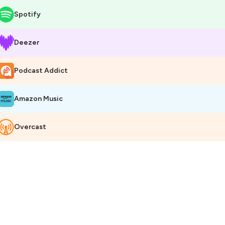
Spotify
Deezer
Podcast Addict
Amazon Music
Overcast