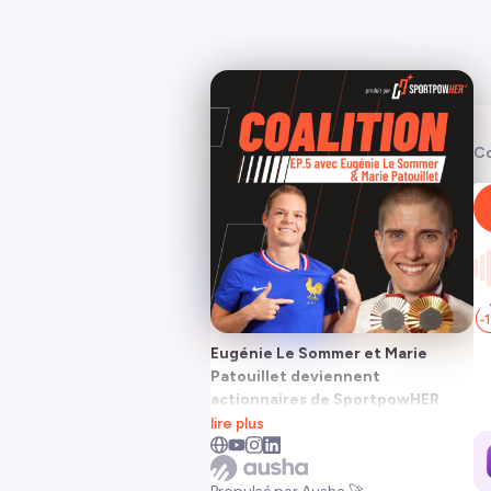
Co
Eugénie Le Sommer et Marie
Patouillet deviennent
actionnaires de SportpowHER
lire plus
Dans cet épisode, SportpowHER
reçoit deux championnes qui