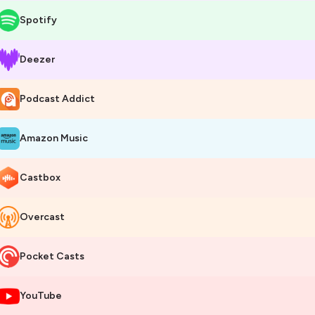
Spotify
Deezer
Podcast Addict
Amazon Music
Castbox
Overcast
Pocket Casts
YouTube