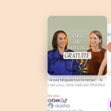
Cl
"Je suis fatiguée tout le temps" - Si
c'est vous, cette vidéo est CRUCIALE.
Alexandra, ex-urgentiste (11 ans),
lire plus
brise les mythes :
❌ Se coucher tôt = mieux dormir