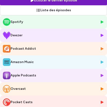
Écouter le dernier épisode
réglementations
et surtout les
erreurs à éviter
quand on bâtit sa
maison neuve.
Liste des épisodes
Tu trouveras des réponses concrètes pour transformer ton rêve de
Spotify
maison en réalité.
🎧
Pourquoi écouter ce podcast ?
Tu entendras des personnes qui, comme toi, se sont lancées dans
Deezer
l’aventure de la construction. Ils partagent leurs défis et leurs
aventures. Je reçois aussi des professionnels qui viennent partager
leurs expertises autour de la construction neuve.
Podcast Addict
Ce podcast est pour toi si
:
Amazon Music
🤩 Tu rêves de construire ta propre maison.
👷🏻‍♀️ Tu veux comprendre chaque étape, de l'idée jusqu’au chantier.
Apple Podcasts
👉 Tu veux éviter les pièges et optimiser ton budget.
L'hôte de ce podcast ?
Moi, c'est
Gwénola
! 😊
Designer d'intérieur
, je conçois des
Overcast
maisons et travaille dans la construction depuis plus de 13 ans. J'ai
créé
Chéri, On Construit
pour accompagner ceux qui se lancent à
Pocket Casts
construire leur maison.