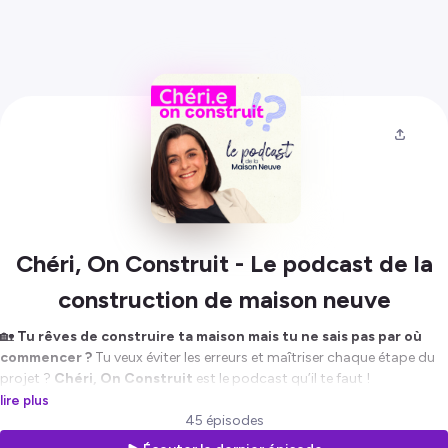
Chéri, On Construit - Le podcast de la
construction de maison neuve
🏡
Tu rêves de construire ta maison mais tu ne sais pas par où
commencer ?
Tu veux éviter les erreurs et maîtriser chaque étape du
projet ?
Chéri, On Construit
est le podcast qu’il te faut !
Mon objectif
: te faire découvrir des témoignages inspirants et des
lire plus
conseils pratiques pour bien préparer ta construction. On parle de
45 épisodes
tout :
plans
,
budget
,
planification
,
choix des pros
,