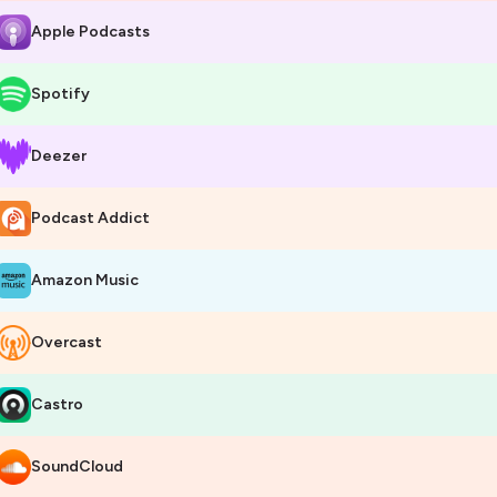
Apple Podcasts
Spotify
Deezer
Podcast Addict
Amazon Music
Overcast
Castro
SoundCloud