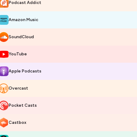
Podcast Addict
Amazon Music
SoundCloud
YouTube
Apple Podcasts
Overcast
Pocket Casts
Castbox