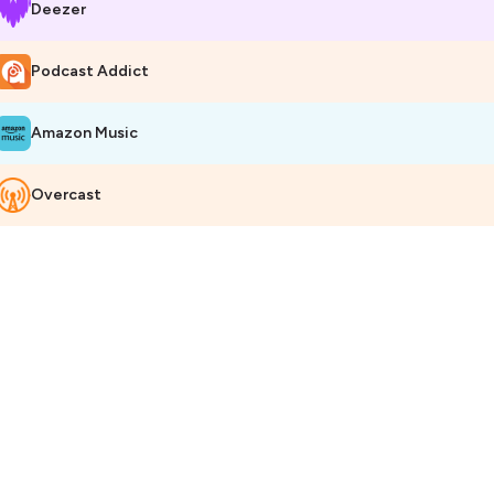
Deezer
Podcast Addict
Amazon Music
Overcast