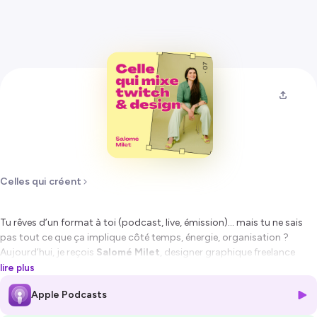
Celles qui créent
Tu rêves d’un format à toi (podcast, live, émission)… mais tu ne sais
pas tout ce que ça implique côté temps, énergie, organisation ?
Aujourd’hui, je reçois
Salomé Milet
, designer graphique freelance
(studio
Helioscope
) et créatrice d’
Heliocast
, une émission de
lire plus
vulgarisation du design et de l’artisanat, diffusée
en live
chaque mois
Apple Podcasts
sur Twitch.