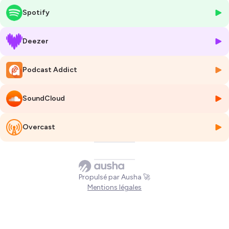
placer la RSE au cœur de sa stratégie.
Spotify
Hébergé par Ausha. Visitez
ausha.co/politique-de-confidentialite
pour plus d'informations.
Deezer
Podcast Addict
SoundCloud
Overcast
Propulsé par Ausha 🚀
Mentions légales