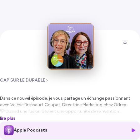
CAP SUR LE DURABLE
Dans ce nouvel épisode, je vous partage un échange passionnant
avec Valérie Bressaud-Coupat, Directrice Marketing chez Odrea.
💡 Quand une fusion devient une opportunité de réinvention...
Découvrez comment
Odrea
, spécialiste de la robinetterie et de la
lire plus
plomberie née en 2023 de la fusion d'
Edouard Rousseau
et de
DIPRA
,
Apple Podcasts
transforme ce nouveau chapitre en véritable renaissance. De ses
valeurs à sa raison d'être, tout est repensé avec un objectif ambitieux :