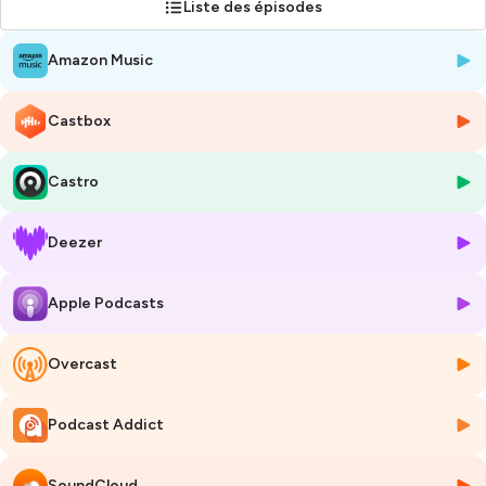
Liste des épisodes
plus beaux sites naturels de la Presqu’île.
Son association "
Sons d'Avril
", composée d'une cinquantaine de
Amazon Music
bénévoles, est reconnue d'intérêt général. Son Académie
Internationale, en collaboration artistique avec plusieurs grands
concours internationaux, accueille 80 stagiaires pour les
Castbox
masterclasses des artistes du festival. Le concours du Festival, le
Cap
Ferret Music Open
, est un rail de lancement pour les jeunes artistes.
.La mission pédagogique est également destinée aux plus jeunes avec
Castro
en gratuité complète des ateliers découvertes, des extras sous forme
de concerts décontractés et des concerts jeune public.
Deezer
Depuis 2011, 330 artistes et jeunes talents provenant de 27 pays dont
5 victoires de la Musique sur 23 kilomètres de pure beauté. Les
parrains du festival et de l’Académie Internationale sont
François-
Apple Podcasts
René Duchable
et
Aquiles Delle Vigne
.
Depuis le Cap Ferret Music Festival 2022,
Stéphane Friederich
Overcast
aborde avec ses invités différents sujets autour de la musique.
Podcast Addict
Lorène Carpenter-Alins
assure avec son équipe de la société
Zeuxo Productions
la réalisation et la production de ce podcast.
SoundCloud