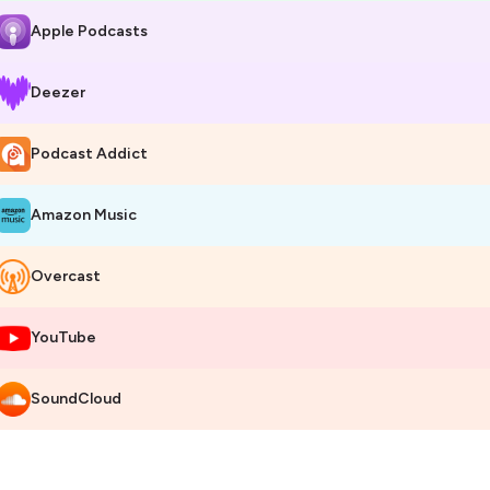
Apple Podcasts
Deezer
Podcast Addict
Amazon Music
Overcast
YouTube
SoundCloud