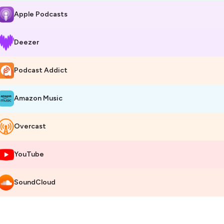
Apple Podcasts
Deezer
Podcast Addict
Amazon Music
Overcast
YouTube
SoundCloud