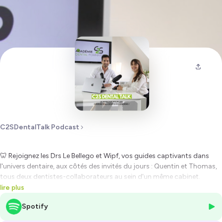
C2SDentalTalk Podcast
🦷 Rejoignez les Drs Le Bellego et Wipf, vos guides captivants dans
l'univers dentaire, aux côtés des invités du jours : Quentin et Thomas,
tous deux dentistes-collaborateurs au sein d'un même cabinet.
Thomas est jeune praticien accompagné par Quentin. 🌟
lire plus
Le thème : "Lever l’objection financière d’un projet de traitement". Une
Spotify
plongée profonde dans l'art de naviguer à travers les défis financiers
pour offrir des soins dentaires de qualité. 💡