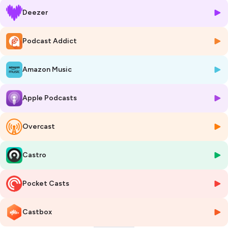
Deezer
Hébergé par Ausha. Visitez
ausha.co/politique-de-confidentialite
pour plus d'informations.
Podcast Addict
Amazon Music
Apple Podcasts
Overcast
Castro
Pocket Casts
Castbox