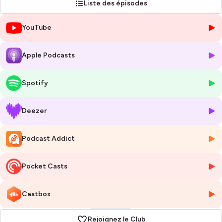
Liste des épisodes
C'était mieux après est à retrouver un mardi sur deux, en vidéo sur
la
YouTube
chaine Youtube de Vert le média
, et sur toutes les plateformes
d’écoute de podcasts. Abonnez-vous pour ne rater aucun épisode !
Apple Podcasts
Hébergé par Ausha. Visitez
ausha.co/politique-de-confidentialite
pour plus d'informations.
Spotify
Deezer
Podcast Addict
Pocket Casts
Castbox
Rejoignez le Club