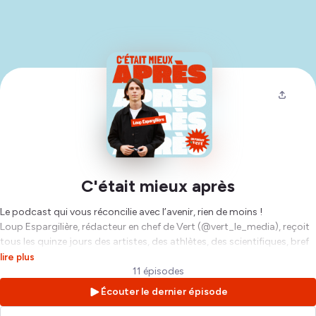
C'était mieux après
Le podcast qui vous réconcilie avec l’avenir, rien de moins !
Loup Espargilière, rédacteur en chef de Vert (@vert_le_media), reçoit
tous les quinze jours des artistes, des athlètes, des scientifiques, bref
des gens qui font des choses pas banales et qui font que demain ça
lire plus
ira bien.
11 épisodes
Ils y parlent de leur vie, de leurs engagements, de leurs angoisses, de
Écouter le dernier épisode
leurs espoirs. Ils y évoquent l’intime et les grands désordres du monde,
avec complicité et humour.