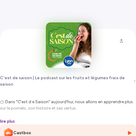
C'est de saison | Le podcast sur les fruits et légumes frais de
saison
🍊 Dans "C'est d e Saison" aujourd’hui, nous allons en apprendre plus
sur le pomelo, son histoire et ses vertus.
Découvert au XVIIIè siècle à Porto Rico, le pomelo est arrivé en France
lire plus
au début du XXè siècle. Le pomelo, souvent confondu avec le
Castbox
pamplemousse se caractérise par son développement. Le pomelo