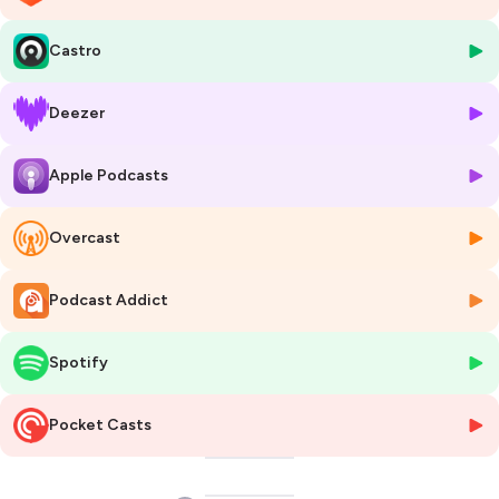
pousse en grappe et il a plusieurs variétés.
Castro
En France, on en mange en moyenne 3kg par foyer chaque année.
Nous recevons aujourd’hui sur
LYON 1ère 90.2 FM
, Milan Tavitian-
Deezer
Chadian, membre
Le Primeur de mes Envies
, primeur de la société
Chez Arthur - Fruits & Légumes
et présent sur les marchés de Décines,
Apple Podcasts
Mions, Chassieu, St Genis Laval, Brignais et cours Bayard.
Hébergé par Ausha. Visitez
ausha.co/politique-de-confidentialite
Overcast
pour plus d'informations.
Podcast Addict
Spotify
Pocket Casts