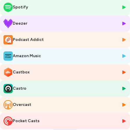
Dans l’épisode du jour, on plonge au cœur d’un sujet stratégique pour
Spotify
la transition climatique :
la capture du CO₂
.
On parle souvent de réduction des émissions. Mais que faire des
Deezer
émissions incompressibles ? Celles issues de l’énergie et de l’industrie,
souvent à faible concentration, plus difficiles à capter… mais qui
Podcast Addict
représentent une part massive des 38 milliards de tonnes de CO₂
émises chaque année dans le monde ?
Amazon Music
Mon invité est
Samuel Thiry
, CEO et cofondateur de
ARK
, une
startup belge qui développe des solutions de capture directe du CO₂
à la source des émissions industrielles.
Castbox
ARK s’attaque précisément à ces émissions dites “à basse
Castro
concentration”, longtemps considérées comme trop complexes ou
trop coûteuses à traiter. Et surtout, l’entreprise a construit un modèle
économique qui vise à rendre la captation
rentable
— un point clé
Overcast
pour permettre un déploiement à grande échelle.
Dans cet épisode, nous abordons :
Pocket Casts