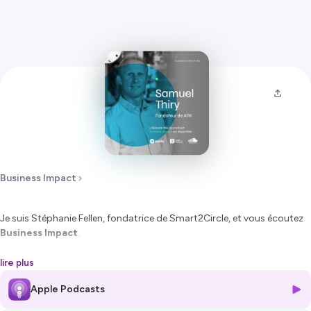
Business Impact
Je suis Stéphanie Fellen, fondatrice de Smart2Circle, et vous écoutez
Business Impact
.
Un podcast dans lequel je donne la parole à des personnalités qui, à
lire plus
leur échelle, contribuent à faire évoluer notre rapport au business, à la
Apple Podcasts
société… et à la planète.